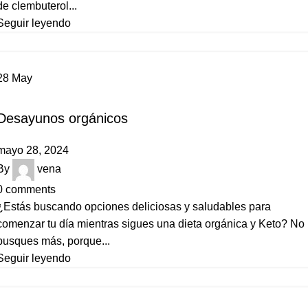
de clembuterol...
Seguir leyendo
28
May
ESTILO DE VIDA
Desayunos orgánicos
mayo 28, 2024
By
vena
0
comments
¿Estás buscando opciones deliciosas y saludables para
comenzar tu día mientras sigues una dieta orgánica y Keto? No
busques más, porque...
Seguir leyendo