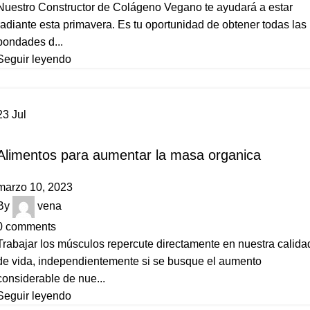
Nuestro Constructor de Colágeno Vegano te ayudará a estar
radiante esta primavera. Es tu oportunidad de obtener todas las
bondades d...
Seguir leyendo
23
Jul
ESTILO DE VIDA
Alimentos para aumentar la masa organica
marzo 10, 2023
By
vena
0
comments
Trabajar los músculos repercute directamente en nuestra calida
de vida, independientemente si se busque el aumento
considerable de nue...
Seguir leyendo