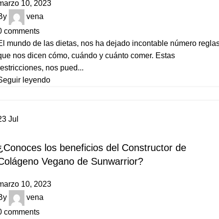
marzo 10, 2023
By
vena
0
comments
El mundo de las dietas, nos ha dejado incontable número regla
que nos dicen cómo, cuándo y cuánto comer. Estas
restricciones, nos pued...
Seguir leyendo
23
Jul
INSPIRACIÓN
¿Conoces los beneficios del Constructor de
Colágeno Vegano de Sunwarrior?
marzo 10, 2023
By
vena
0
comments