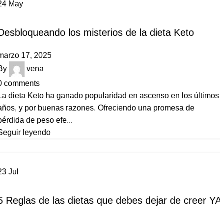
24
May
COMIDA ORGÁNICA
Desbloqueando los misterios de la dieta Keto
marzo 17, 2025
By
vena
0
comments
La dieta Keto ha ganado popularidad en ascenso en los últimos
años, y por buenas razones. Ofreciendo una promesa de
pérdida de peso efe...
Seguir leyendo
23
Jul
COMIDA ORGÁNICA
5 Reglas de las dietas que debes dejar de creer Y