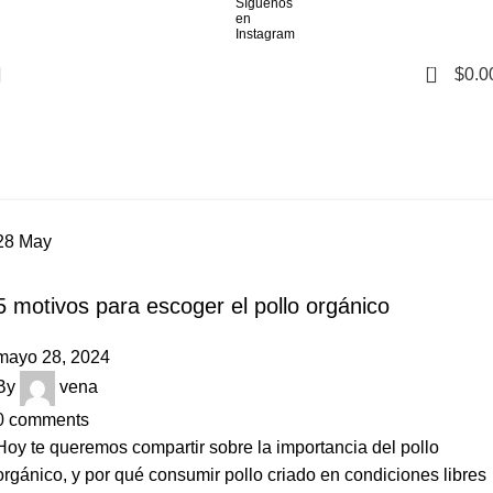
0
$
0.0
Blog
Home
Blog
28
May
COMIDA ORGÁNICA
5 motivos para escoger el pollo orgánico
mayo 28, 2024
By
vena
0
comments
Hoy te queremos compartir sobre la importancia del pollo
orgánico, y por qué consumir pollo criado en condiciones libres