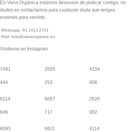
En Vena Orgánica estamos deseosos de platicar contigo, no
dudes en contactarnos para cualquier duda que tengas,
estamos para servirte.
Whatsapp: 81.1413.2743
Mail: hola@venaorganica.mx
Visitanos en Instagram
7491
2605
4154
444
253
606
6114
6687
2626
646
717
902
6093
6821
4114