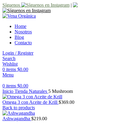
Síguenos
|
Home
Nosotros
Blog
Contacto
Login / Register
Search
Wishlist
0
items
$
0.00
Menu
0
items
$
0.00
Inicio
Tienda
Naturales
5 Mushroom
Omega 3 con Aceite de Krill
$
369.00
Back to products
Ashwagandha
$
219.00