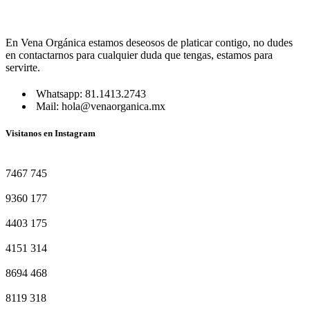
En Vena Orgánica estamos deseosos de platicar contigo, no dudes
en contactarnos para cualquier duda que tengas, estamos para
servirte.
Whatsapp: 81.1413.2743
Mail: hola@venaorganica.mx
Visitanos en Instagram
7467
745
9360
177
4403
175
4151
314
8694
468
8119
318