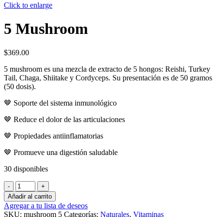
Click to enlarge
5 Mushroom
$
369.00
5 mushroom es una mezcla de extracto de 5 hongos: Reishi, Turkey
Tail, Chaga, Shiitake y Cordyceps. Su presentación es de 50 gramos
(50 dosis).
🤎 Soporte del sistema inmunológico
🤎 Reduce el dolor de las articulaciones
🤎 Propiedades antiinflamatorias
🤎 Promueve una digestión saludable
30 disponibles
5
Mushroom
Añadir al carrito
cantidad
Agregar a tu lista de deseos
SKU:
mushroom 5
Categorías:
Naturales
,
Vitaminas